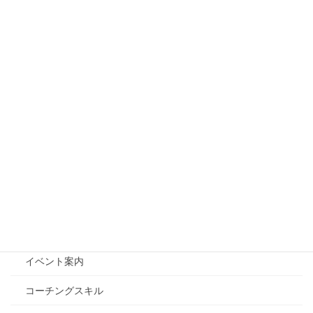
い方法
2025年9月22日
【質問の質を上げる！】やる気のない生徒にNGな声
掛け3選
2025年9月15日
カテゴリー
ブログ
投稿
Edcoacについて
イベント案内
コーチングスキル