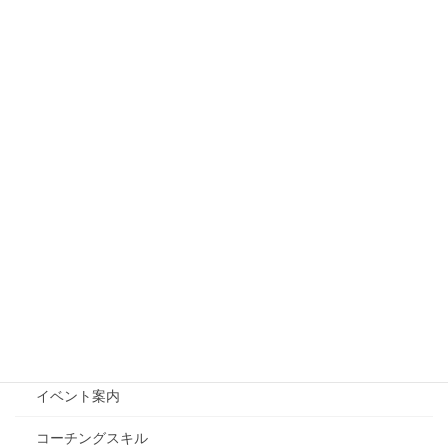
褒めて伸ばすは嘘！！小中学生のやる気を伸ばす正し
い方法
2025年9月22日
【質問の質を上げる！】やる気のない生徒にNGな声
掛け3選
2025年9月15日
カテゴリー
ブログ
投稿
Edcoacについて
イベント案内
コーチングスキル