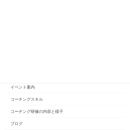
【質問の質を上げる！】やる気のない生徒にNGな声
掛け3選
2025年9月15日
カテゴリー
ブログ
投稿
Edcoacについて
イベント案内
コーチングスキル
コーチング研修の内容と様子
ブログ