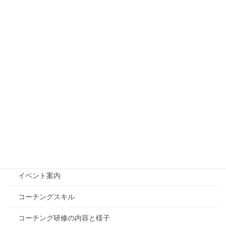
2025年9月22日
【質問の質を上げる！】やる気のない生徒にNGな声
掛け3選
2025年9月15日
カテゴリー
ブログ
投稿
Edcoacについて
イベント案内
コーチングスキル
コーチング研修の内容と様子