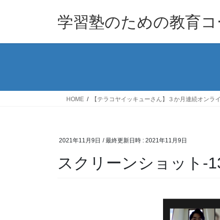
コ
ナ
ン
ビ
学習塾のための教育コー
テ
ゲ
ン
ー
ツ
シ
へ
ョ
ス
ン
キ
に
ッ
移
HOME
【テラコヤイッキューさん】３か月連続オンラ
プ
動
2021年11月9日
/ 最終更新日時 :
2021年11月9日
スクリーンショット-13