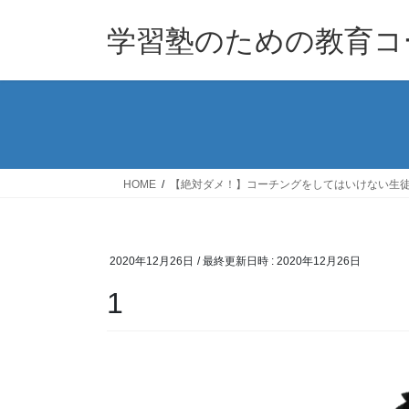
コ
ナ
ン
ビ
学習塾のための教育コー
テ
ゲ
ン
ー
ツ
シ
へ
ョ
ス
ン
キ
に
ッ
移
HOME
【絶対ダメ！】コーチングをしてはいけない生
プ
動
2020年12月26日
/ 最終更新日時 :
2020年12月26日
1