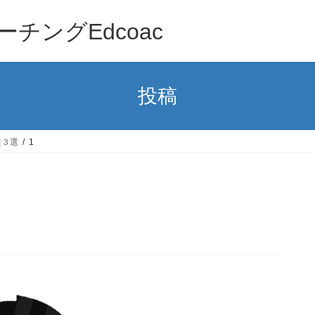
チングEdcoac
投稿
徒３選
1