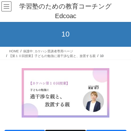
コ
ナ
学習塾のための教育コーチング
ン
ビ
Edcoac
テ
ゲ
ン
ー
ツ
シ
10
へ
ョ
ス
ン
キ
に
HOME
保護中: カケハシ受講者専用ページ
ッ
移
【第１０回授業】子どもの勉強に過干渉な親と、放置する親
10
プ
動