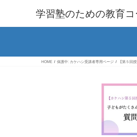
コ
ナ
ン
ビ
学習塾のための教育コー
テ
ゲ
ン
ー
ツ
シ
へ
ョ
ス
ン
キ
に
ッ
移
HOME
保護中: カケハシ受講者専用ページ
【第５回授
プ
動