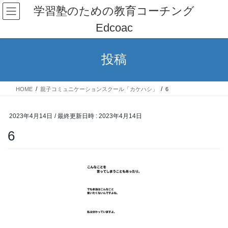
コ
ナ
学習塾のための教育コーチング
ン
ビ
Edcoac
テ
ゲ
ン
ー
ツ
シ
投稿
へ
ョ
ス
ン
キ
に
HOME
親子コミュニケーションスクール「カケハシ」
6
ッ
移
プ
動
2023年4月14日
/ 最終更新日時 :
2023年4月14日
6