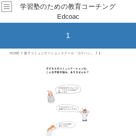
コ
ナ
学習塾のための教育コーチング
ン
ビ
Edcoac
テ
ゲ
ン
ー
ツ
シ
1
へ
ョ
ス
ン
キ
に
HOME
親子コミュニケーションスクール「カケハシ」
1
ッ
移
プ
動